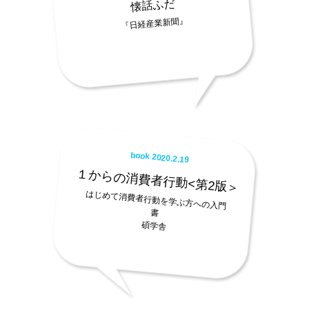
懐話ふだ
『日経産業新聞』
book 2020.2.19
１からの消費者行動<第2版＞
はじめて消費者行動を学ぶ方への入門
書
碩学舎