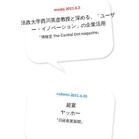
media 2021.6.3
法政大学西川英彦教授と深める、「ユーザ
ー・イノベーション」の企業活用
『博報堂 The Central Dot magazine』
column 2021.4.30
超宴
ヤッホー
『日経産業新聞』