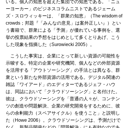
いる。個人の知恵を超えた集団での知恵である。「ニュ
ーヨーカー」のビジネスコラムニストであるジェーム
ズ・スロウィッキーは、「群衆の知恵」（The wisdom of
crowds；邦題『「みんなの意見」は案外正しい』）とい
う書籍で、群衆による「予測」が優れている事例を、選
挙の投票結果の予想をはじめとして多くとりあげ、こう
した現象を指摘した（Surowiecki 2005）。
こうした事実は、企業にとって新しい資源の可能性を
示唆する。特定の企業や研究機関、個人などの外部資源
を活用する「アウトソーシング」の手法とは異なる、群
衆という新たな外部資源の活用である。デジタル関連の
雑誌「ワイアード」のエディターであるジェフ・ハウ
は、同誌において「クラウドソーシング」と名付けた。
彼は、クラウドソーシングを「普通の人々が、コンテン
ツの創造や問題解決、企業の研究開発をするために、彼
らの余剰能力（スペアサイクル）を使うこと」と説明し
た（Howe 2006）。クラウドソーシングは、予測だけで
なく、新製品開発などの「問題解決」にも有効なのであ