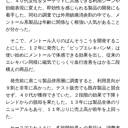
し、４０代女性をターゲットに共感できる利用シーンや
効能表現に変えた。即効性を感じられる製品の開発にも
着手した。同社の調査では外用鎮痛消炎剤の中でも、メ
ントール系製品は年齢に関係なく根強い人気があること
が分かった。
そこで、メントール入りのばんそうこうを開発するこ
とにした。１２年に発売した「ピップエレキバンＭ」は
使い始めにメントールで体感できる効果を出し、従来の
エレキバン同様に磁気でじっくり血行改善をはかる二段
構えの商品だ。
発売前に肩こり製品併用層に調査すると、利用意向が
９割と非常に高かった。テスト販売でも既存製品と競合
せず、４０代が獲得できていた。２段階の効果で下降ト
レンドからの脱却を果たした。１３年には製品全体のリ
ニューアルもあり、１１年ぶりに売上高が前年を上回っ
た。
ケースでみたように、多段階効果への着目は、消費者