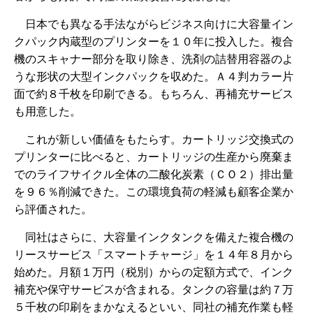
日本でも異なる手法ながらビジネス向けに大容量イン
クパック内蔵型のプリンターを１０年に投入した。複合
機のスキャナー部分を取り除き、洗剤の詰替用容器のよ
うな形状の大型インクパックを収めた。Ａ４判カラー片
面で約８千枚を印刷できる。もちろん、再補充サービス
も用意した。
これが新しい価値をもたらす。カートリッジ交換式の
プリンターに比べると、カートリッジの生産から廃棄ま
でのライフサイクル全体の二酸化炭素（ＣＯ２）排出量
を９６％削減できた。この環境負荷の軽減も顧客企業か
ら評価された。
同社はさらに、大容量インクタンクを備えた複合機の
リースサービス「スマートチャージ」を１４年８月から
始めた。月額１万円（税別）からの定額方式で、インク
補充や保守サービスが含まれる。タンクの容量は約７万
５千枚の印刷をまかなえるといい、同社の補充作業も軽