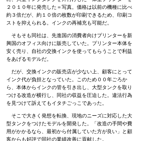
２０１０年に発売した＝写真。価格は以前の機種に比べ
約３倍だが、約１０倍の枚数が印刷できるため、印刷コ
ストを抑えられる。インクの再補充も可能だ。
そもそも同社は、先進国の消費者向けプリンターを新
興国のオフィス向けに販売していた。プリンター本体を
安く売り、自社の交換インクを使ってもらうことで利益
をあげるモデルだ。
だが、交換インクの販売店が少ない上、顧客にとって
インク代が負担となっていた。このため００年ごろか
ら、本体からインクの管を引き出し、大型タンクを取り
つける改造が横行し、同社の収益を圧迫した。違法行為
を見つけて訴えてもイタチごっこであった。
そこで大きく発想を転換、現地のニーズに対応した大
型タンクをつけたモデルを開発した。「改造の手間や費
用がかかるなら、最初から付属していた方が良い」と顧
客からも好評で同社の業績改善に貢献した。