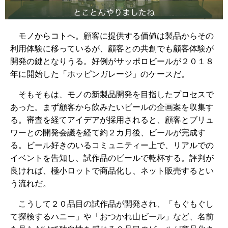
モノからコトへ。顧客に提供する価値は製品からその
利用体験に移っているが、顧客との共創でも顧客体験が
開発の鍵となりうる。好例がサッポロビールが２０１８
年に開始した「ホッピンガレージ」のケースだ。
そもそもは、モノの新製品開発を目指したプロセスで
あった。まず顧客から飲みたいビールの企画案を収集す
る。審査を経てアイデアが採用されると、顧客とブリュ
ワーとの開発会議を経て約２カ月後、ビールが完成す
る。ビール好きのいるコミュニティー上で、リアルでの
イベントを告知し、試作品のビールで乾杯する。評判が
良ければ、極小ロットで商品化し、ネット販売するとい
う流れだ。
こうして２０品目の試作品が開発され、「もぐもぐし
て探検するハニー」や「おつかれ山ビール」など、名前