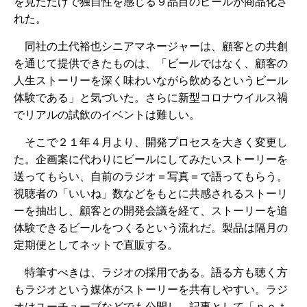
を見ただけで独自性を感じる９品目のビールが商品化さ
れた。
同社の土代裕也シニアマネージャーは、顧客との共創
を通じて提供できたものは、「ビールではなく、顧客の
人生ストーリーを深く味わいながら飲めるというビール
体験である」と気づいた。さらに新型コロナウイルス禍
でリアルの試飲のイベントは難しい。
そこで２１年４月より、開発プロセスを大きく変更し
た。企画案に代わりにビールにしてみたいストーリーを
送ってもらい、自前のラジオ＝写真＝で語ってもらう。
視聴者の「いいね」数などをもとに共感されるストーリ
ーを抽出し、顧客との開発会議を経て、ストーリーを追
体験できるビールをつくるという流れだ。製品は隔月の
定期便としてネットで直販する。
特筆すべきは、ラジオの採用である。語る方も聴く方
もラジオという媒体がストーリーを共有しやすい。ラジ
オはユーチューブなどでも公開し、記事として「ｎｏｔ