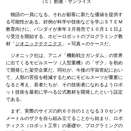
（Ｃ）創通・サンライズ
物語の一員になる。それが顧客に新たな価値を提供す
る可能性がある。好例が科学や技術などを学ぶＳＴＥＭ
教育向けに、バンダイが来年３月発売で１０月１１日よ
り受注を開始する、ホビーロボットのプログラミング教
材「
ジオニックテクニクス
」＝写真＝のケースだ。
ジオニック社は、アニメ「機動戦士ガンダム」の世界
に出てくるモビルスーツ（人型重機）の「ザク」を初め
て開発した架空企業だ。同社が、今後の宇宙世紀におい
て、人類の苦役を軽減するためにモビルスーツが重要に
なると考え、若者たちが、その技術者になれるようロボ
ット技術を最初に学べる公式教材を開発したという設定
である。
まず、実際のサイズの約６０分の１となる３０センチ
メートルのザクを自ら組み立てることから始まり、ロボ
ティクス（ロボット工学）の基礎や、プログラミングの