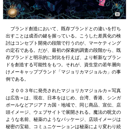
ブランド創造において、既存ブランドとの違いを打ち
出すことは成否の鍵を握っている。こうした差異化の検
討はコンセプト開発の段階で行うのが、マーケティング
の定石である。だが、最初の探索的調査の段階から、既
存ブランドと明示的に対比を行えば、より斬新なブラン
ドを創造する可能性をもつ。それが、資生堂の若年層向
けメーキャップブランド「マジョリカマジョルカ」の事
例である。
２００３年に発売されたマジョリカマジョルカ＝写真
は広告＝は、現在、日本をはじめ、台湾、香港、シンガ
ポールなどアジア７カ国・地域で、同じ商品、宣伝、店
頭イメージ、ウェブサイトで展開される。魔法の呪文の
ような名前、秘薬のようなパッケージ、店頭イメージは
秘密の宝箱、コミュニケーションは秘薬により変わり続