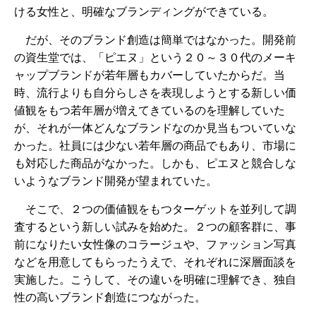
ける女性と、明確なブランディングができている。
だが、そのブランド創造は簡単ではなかった。開発前
の資生堂では、「ピエヌ」という２０～３０代のメーキ
ャップブランドが若年層もカバーしていたからだ。当
時、流行よりも自分らしさを表現しようとする新しい価
値観をもつ若年層が増えてきているのを理解していた
が、それが一体どんなブランドなのか見当もついていな
かった。社員には少ない若年層の商品でもあり、市場に
も対応した商品がなかった。しかも、ピエヌと競合しな
いようなブランド開発が望まれていた。
そこで、２つの価値観をもつターゲットを並列して調
査するという新しい試みを始めた。２つの顧客群に、事
前になりたい女性像のコラージュや、ファッション写真
などを用意してもらったうえで、それぞれに深層面談を
実施した。こうして、その違いを明確に理解でき、独自
性の高いブランド創造につながった。