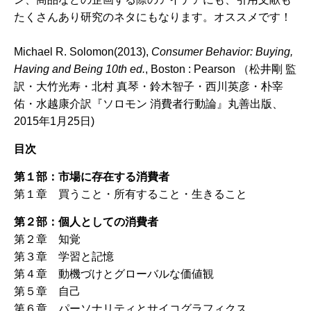
たくさんあり研究のネタにもなります。オススメです！
Michael R. Solomon(2013),
Consumer Behavior: Buying,
Having and Being 10th ed.
, Boston : Pearson （松井剛 監
訳・大竹光寿・北村 真琴・鈴木智子・西川英彦・朴宰
佑・水越康介訳『ソロモン 消費者行動論』丸善出版、
2015年1月25日)
目次
第１部：市場に存在する消費者
第１章 買うこと・所有すること・生きること
第２部：個人としての消費者
第２章 知覚
第３章 学習と記憶
第４章 動機づけとグローバルな価値観
第５章 自己
第６章 パーソナリティとサイコグラフィクス