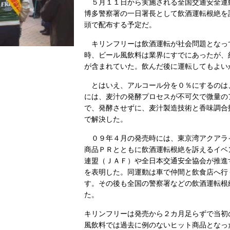
５月１１日から実施される全国交通安全運
博多警察署の一日署長として飲酒運転根絶を
頭で配布する予定だ。
キリンフリーは飲酒運転が社会問題となっ
時、ビール風飲料は業界にすでにあったが、
が含まれていた。飲んだ後に運転してもよい
とはいえ、アルコール分を０％にするのは
には、麦汁の発酵プロセスが不可欠で微量の
で、発酵させずに、麦汁製造技術と香味調合
で解決した。
０９年４月の発売時には、東京湾アクアラ
商品ＰＲとともに飲酒運転根絶を訴えるイベ
連盟（ＪＡＦ）や全日本交通安全協会が推進
を表明した。同運動は車で仲間と飲食店へ行
す。その後も全国の警察署などの飲酒運転根
た。
キリンフリーは発売から２カ月足らずで当初
風飲料では過去に例のないヒット商品となっ