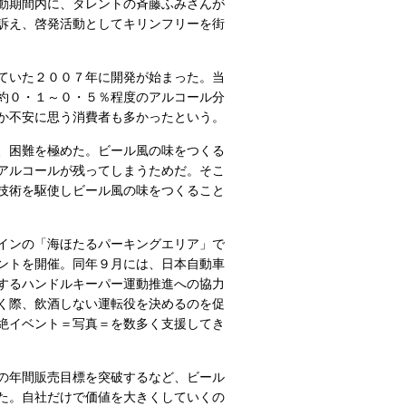
動期間内に、タレントの斉藤ふみさんが
訴え、啓発活動としてキリンフリーを街
ていた２００７年に開発が始まった。当
約０・１～０・５％程度のアルコール分
か不安に思う消費者も多かったという。
、困難を極めた。ビール風の味をつくる
アルコールが残ってしまうためだ。そこ
技術を駆使しビール風の味をつくること
インの「海ほたるパーキングエリア」で
ントを開催。同年９月には、日本自動車
するハンドルキーパー運動推進への協力
く際、飲酒しない運転役を決めるのを促
絶イベント＝写真＝を数多く支援してき
の年間販売目標を突破するなど、ビール
た。自社だけで価値を大きくしていくの